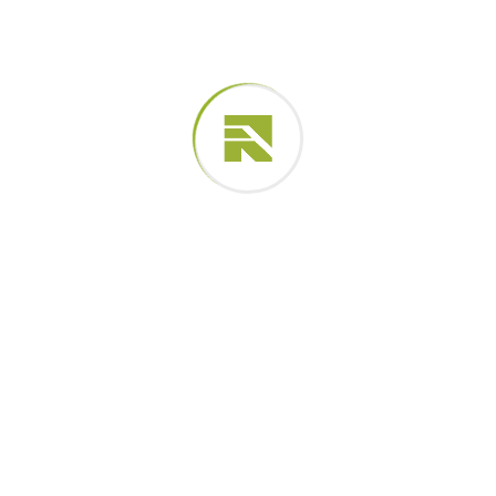
Speed Hammer
$
19.05
$
15.05