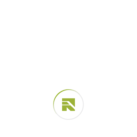
Salvar meus dados neste navegador para a próxima
vez que eu comentar.
Your rating
*
Your review
*