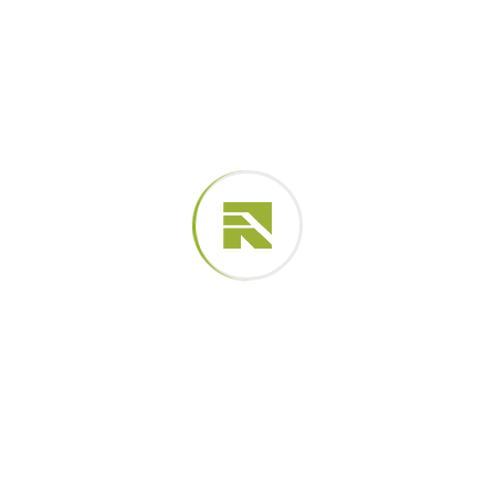
Tags:
ENGENHARIA
estrutura
SOLO
TALUDE
Deixe um comentário
O seu endereço de e-mail não será publicado.
Campos
obrigatórios são marcados com
*