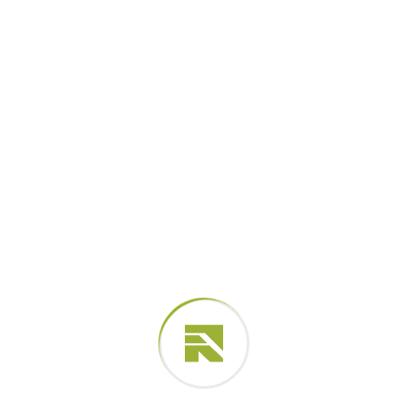
Injeção de epóxi: conheça
melhor esta técnica de
reparo em concreto
Se você tem uma estrutura danificada por
sobrecarga, impacto de veículos, instabilidade no
solo ou qualquer outro evento pontual, pode ser
interessante considerar o uso de injeção de epóxi
para seus reparos estruturais. O...
Leia Mais