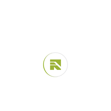
apropriar das novas tecnologias para aplicação
no reforço estrutural de grandes...
Leia Mais
Artigos