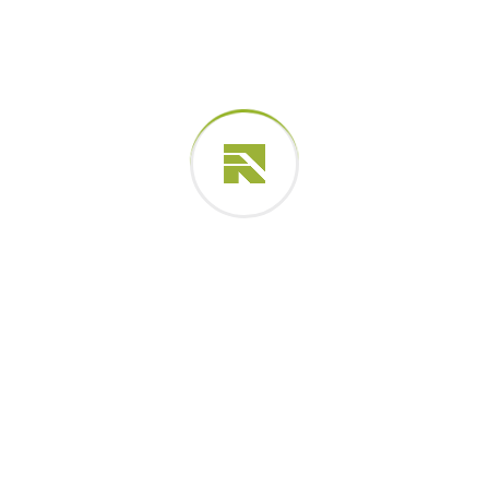
abril 2025
março 2025
fevereiro 2025
janeiro 2025
dezembro 2024
novembro 2024
outubro 2024
Categorias