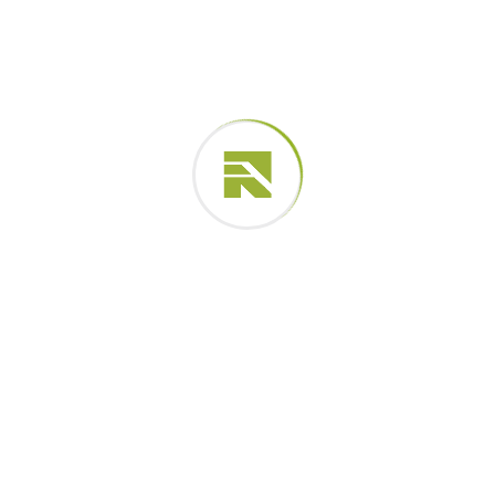
Pesquisar
Posts recentes
O Que É Gabião e Para Que Ele É Utilizado na
Engenharia
Tirante de Concreto Protendido: Como Funciona