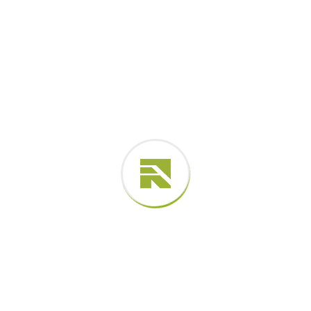
projetos de engenharia, o reparo adequado de taludes
não é apenas uma correção pontual — é parte
estratégica da gestão de segurança e da
sustentabilidade da obra.
Tags:
CONCRETO
CONSTRUÇÃO
ENGENHARIA
estrutura
Deixe um comentário
O seu endereço de e-mail não será publicado.
Campos
obrigatórios são marcados com
*